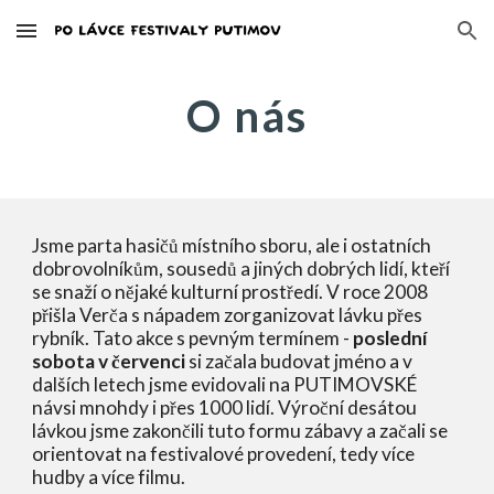
Skip to main content
Skip to navigation
O nás
Jsme parta hasičů místního sboru, ale i ostatních 
dobrovolníkům, sousedů a jiných dobrých lidí, kteří 
se snaží o nějaké kulturní prostředí. V roce 2008 
přišla Verča s nápadem zorganizovat lávku přes 
rybník. Tato akce s pevným termínem - 
poslední 
sobota v červenci
 si začala budovat jméno a v 
dalších letech jsme evidovali na PUTIMOVSKÉ 
návsi mnohdy i přes 1000 lidí. Výroční desátou 
lávkou jsme zakončili tuto formu zábavy a začali se 
orientovat na 
festivalové provedení
, tedy více 
hudby
 a více filmu.  